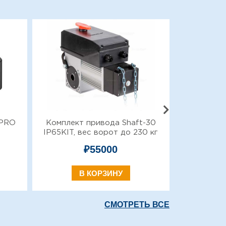
0PRO
Комплект привода Shaft-30
Ручной ц
IP65KIT, вес ворот до 230 кг
секцион
₽
55000
В КОРЗИНУ
СМОТРЕТЬ ВСЕ