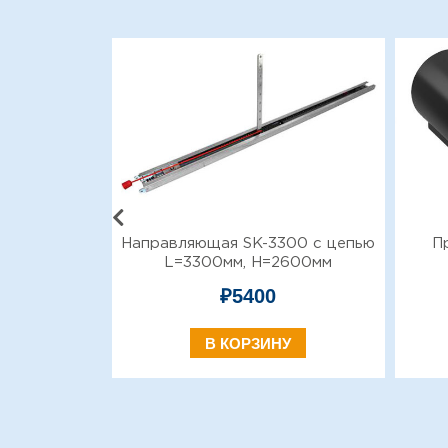
600 с цепью
Направляющая SK-3300 с цепью
П
2800мм
L=3300мм, H=2600мм
₽
5400
У
В КОРЗИНУ