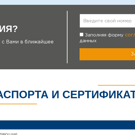
Т
е
ИЯ?
л
е
сог
Заполняя форму
ф
данных
я с Вами в ближайшее
о
н
З
АСПОРТА И СЕРТИФИКА
вляющие