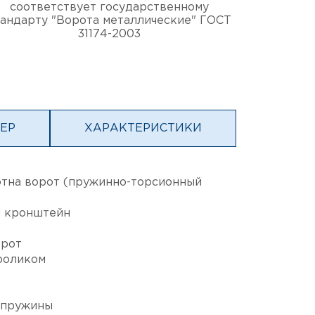
соответствует государственному
тандарту "Ворота металлические" ГОСТ
31174-2003
МЕР
ХАРАКТЕРИСТИКИ
отна ворот (пружинно-торсионный
й кронштейн
орот
роликом
а пружины