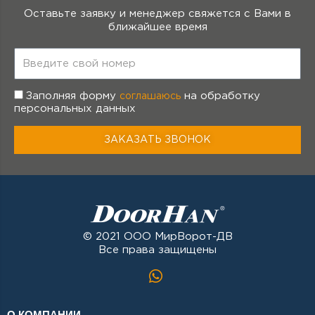
Оставьте заявку и менеджер свяжется с Вами в
ближайшее время
Т
е
л
е
Заполняя форму
на обработку
соглашаюсь
ф
персональных данных
о
н
ЗАКАЗАТЬ ЗВОНОК
© 2021 ООО МирВорот-ДВ
Все права защищены
О КОМПАНИИ