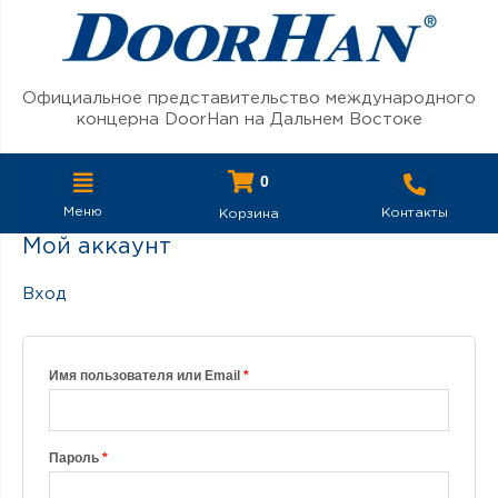
Перейти к содержимому
Официальное представительство международного
концерна DoorHan на Дальнем Востоке
0
Меню
Контакты
Корзина
Мой аккаунт
Обязательно
Обязательно
Обязательно
Вход
Имя пользователя или Email
*
Пароль
*