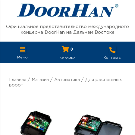
Перейти к содержимому
Официальное представительство международного
концерна DoorHan на Дальнем Востоке
0
Меню
Контакты
Корзина
/
/
/ Для распашных
Главная
Магазин
Автоматика
ворот